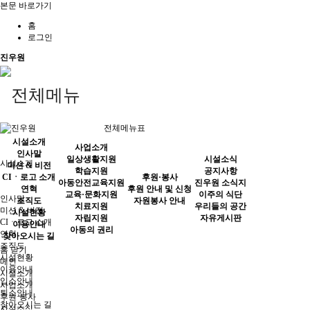
본문 바로가기
홈
로그인
진우원
전체메뉴표
시설소개
사업소개
인사말
일상생활지원
시설소식
시설소개
미션 & 비전
학습지원
공지사항
CIㆍ로고 소개
후원·봉사
아동안전교육지원
진우원 소식지
연혁
후원 안내 및 신청
교육·문화지원
이주의 식단
인사말
조직도
자원봉사 안내
치료지원
우리들의 공간
미션 & 비전
시설현황
자립지원
자유게시판
CIㆍ로고 소개
이용안내
아동의 권리
연혁
찾아오시는 길
조직도
홈
닫기
시설현황
메인
이용안내
시설소개
입소안내
사업소개
퇴소안내
후원·봉사
찾아오시는 길
시설소식