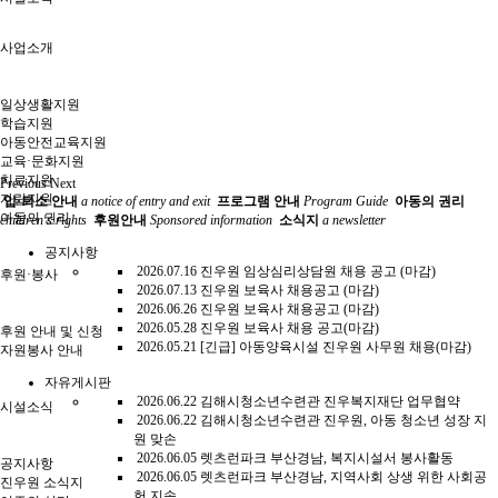
사업소개
일상생활지원
학습지원
아동안전교육지원
교육·문화지원
치료지원
Previous
Next
자립지원
입·퇴소 안내
a notice of entry and exit
프로그램 안내
Program Guide
아동의 권리
아동의 권리
children's rights
후원안내
Sponsored information
소식지
a newsletter
공지사항
2026.07.16
진우원 임상심리상담원 채용 공고 (마감)
후원·봉사
2026.07.13
진우원 보육사 채용공고 (마감)
2026.06.26
진우원 보육사 채용공고 (마감)
2026.05.28
진우원 보육사 채용 공고(마감)
후원 안내 및 신청
2026.05.21
[긴급] 아동양육시설 진우원 사무원 채용(마감)
자원봉사 안내
자유게시판
2026.06.22
김해시청소년수련관 진우복지재단 업무협약
시설소식
2026.06.22
김해시청소년수련관 진우원, 아동 청소년 성장 지
원 맞손
2026.06.05
렛츠런파크 부산경남, 복지시설서 봉사활동
공지사항
2026.06.05
렛츠런파크 부산경남, 지역사회 상생 위한 사회공
진우원 소식지
헌 지속