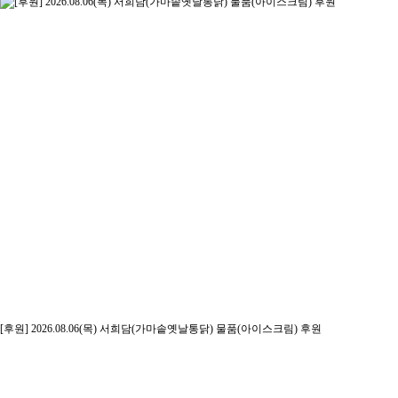
[후원] 2026.08.06(목) 서희담(가마솥옛날통닭) 물품(아이스크림) 후원