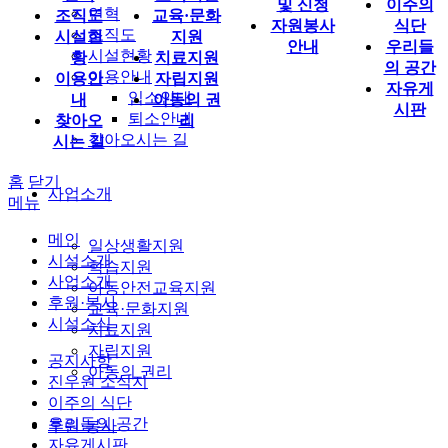
및 신청
이주의
연혁
조직도
교육·문화
자원봉사
식단
조직도
시설현
지원
안내
우리들
시설현황
황
치료지원
의 공간
이용안내
이용안
자립지원
자유게
입소안내
내
아동의 권
시판
퇴소안내
찾아오
리
찾아오시는 길
시는 길
홈
닫기
사업소개
메뉴
메인
일상생활지원
시설소개
학습지원
사업소개
아동안전교육지원
후원·봉사
교육·문화지원
시설소식
치료지원
자립지원
공지사항
아동의 권리
진우원 소식지
이주의 식단
우리들의 공간
후원·봉사
자유게시판