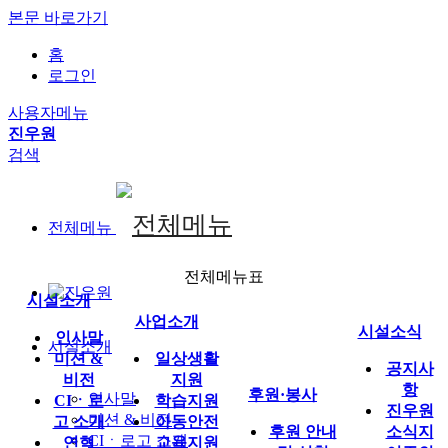
본문 바로가기
홈
로그인
사용자메뉴
진우원
검색
전체메뉴
전체메뉴표
시설소개
사업소개
시설소식
인사말
시설소개
미션 &
일상생활
공지사
비전
지원
항
후원·봉사
인사말
CIㆍ로
학습지원
진우원
미션 & 비전
고 소개
아동안전
후원 안내
소식지
CIㆍ로고 소개
연혁
교육지원