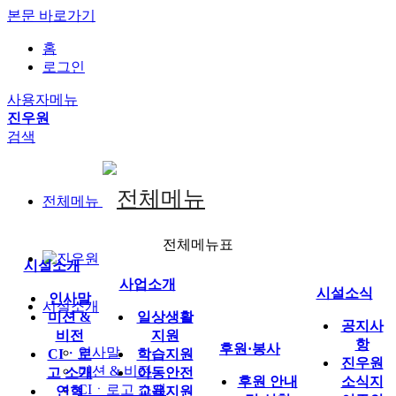
본문 바로가기
홈
로그인
사용자메뉴
진우원
검색
전체메뉴
전체메뉴표
시설소개
사업소개
시설소식
인사말
시설소개
미션 &
일상생활
공지사
비전
지원
항
후원·봉사
인사말
CIㆍ로
학습지원
진우원
미션 & 비전
고 소개
아동안전
후원 안내
소식지
CIㆍ로고 소개
연혁
교육지원