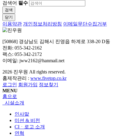
검색어
필수
검색
닫기
이용약관
개인정보처리방침
이메일무단수집거부
[50868] 경상남도 김해시 진영읍 하계로 338-20 D동
전화: 055-342-2162
팩스: 055-342-2172
이메일: jww2162@hanmail.net
2026
진우원
All rights reserved.
홈제작관리 :
www.fivetop.co.kr
로그인
회원가입
정보찾기
MENU
홈으로
시설소개
인사말
미션 & 비전
CIㆍ로고 소개
연혁