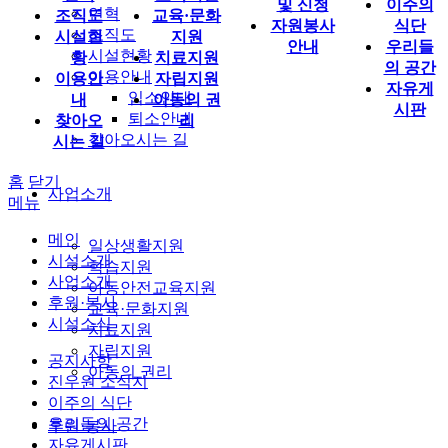
및 신청
이주의
연혁
조직도
교육·문화
자원봉사
식단
조직도
시설현
지원
안내
우리들
시설현황
황
치료지원
의 공간
이용안내
이용안
자립지원
자유게
입소안내
내
아동의 권
시판
퇴소안내
찾아오
리
찾아오시는 길
시는 길
홈
닫기
사업소개
메뉴
메인
일상생활지원
시설소개
학습지원
사업소개
아동안전교육지원
후원·봉사
교육·문화지원
시설소식
치료지원
자립지원
공지사항
아동의 권리
진우원 소식지
이주의 식단
우리들의 공간
후원·봉사
자유게시판