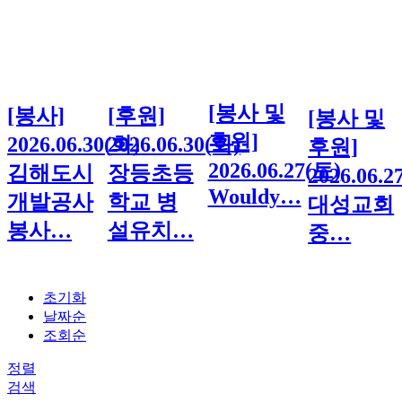
[봉사 및
[봉사]
[후원]
[봉사 및
후원]
2026.06.30(화)
2026.06.30(화)
후원]
2026.06.27(토)
김해도시
장등초등
2026.06.2
Wouldy…
개발공사
학교 병
대성교회
봉사…
설유치…
중…
초기화
날짜순
조회순
정렬
검색