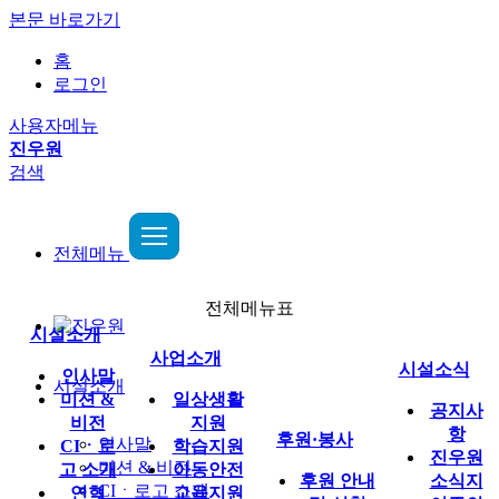
본문 바로가기
홈
로그인
사용자메뉴
진우원
검색
전체메뉴
전체메뉴표
시설소개
사업소개
시설소식
인사말
시설소개
미션 &
일상생활
공지사
비전
지원
항
후원·봉사
인사말
CIㆍ로
학습지원
진우원
미션 & 비전
고 소개
아동안전
후원 안내
소식지
CIㆍ로고 소개
연혁
교육지원