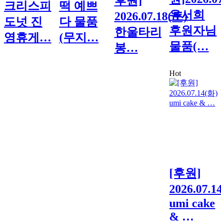
후원]
크리스피
떡 예쁘
유서희
2026.07.18(토)
도넛 진
다 물품
후원자님
한울타리
영휴게…
(무지…
물품(…
봉…
Hot
[후원]
2026.07.1
umi cake
& …