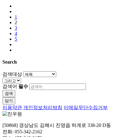
1
2
3
4
5
Search
검색대상
검색어
필수
검색
닫기
이용약관
개인정보처리방침
이메일무단수집거부
[50868] 경상남도 김해시 진영읍 하계로 338-20 D동
전화: 055-342-2162