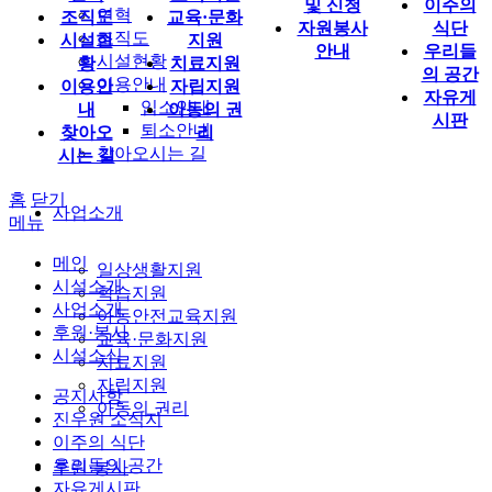
및 신청
이주의
연혁
조직도
교육·문화
자원봉사
식단
조직도
시설현
지원
안내
우리들
시설현황
황
치료지원
의 공간
이용안내
이용안
자립지원
자유게
입소안내
내
아동의 권
시판
퇴소안내
찾아오
리
찾아오시는 길
시는 길
홈
닫기
사업소개
메뉴
메인
일상생활지원
시설소개
학습지원
사업소개
아동안전교육지원
후원·봉사
교육·문화지원
시설소식
치료지원
자립지원
공지사항
아동의 권리
진우원 소식지
이주의 식단
우리들의 공간
후원·봉사
자유게시판