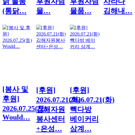
닭 물품
후원자님
후원자님
사라다
(통닭…
물…
물품…
김해내…
[봉사 및
[후원]
[후원]
후원]
2026.07.21(화)
2026.07.21(화)
2026.07.25(토)
김해자원
빽다방
Would…
봉사센터
베이커리
+은성…
삼계…