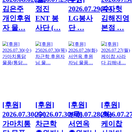
김은주
정진
2026.07.29(수)
피자헛
개인후원
ENT 봉
LG봉사
김해진영
자 물…
사단 (…
단 …
본점 …
[후원]
[후원]
[후원]
[후원]
2026.07.30(수)
25026.07.30(목)
2026.07.28(화)
2026.07.2
가마치통
차근학
서연옥
케이찹