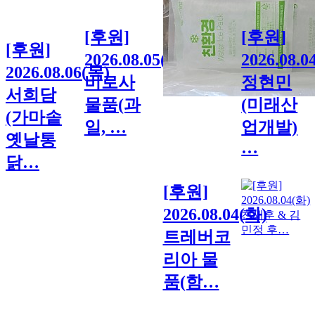
[후원]
[후원]
[후원]
2026.08.05(수)
2026.08.0
2026.08.06(목)
비로사
정현민
서희담
물품(과
(미래산
(가마솥
일, …
업개발)
옛날통
…
닭…
[후원]
2026.08.04(화)
트레버코
리아 물
품(함…