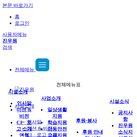
본문 바로가기
홈
로그인
사용자메뉴
진우원
검색
전체메뉴
전체메뉴표
시설소개
사업소개
시설소식
인사말
시설소개
미션 &
일상생활
공지사
비전
지원
항
후원·봉사
인사말
CIㆍ로
학습지원
진우원
미션 & 비전
고 소개
아동안전
후원 안내
소식지
CIㆍ로고 소개
연혁
교육지원