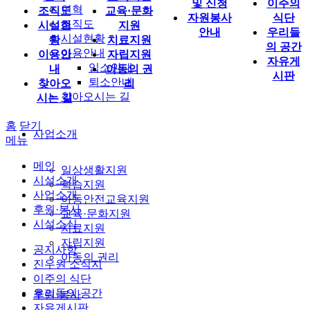
및 신청
이주의
연혁
조직도
교육·문화
자원봉사
식단
조직도
시설현
지원
안내
우리들
시설현황
황
치료지원
의 공간
이용안내
이용안
자립지원
자유게
입소안내
내
아동의 권
시판
퇴소안내
찾아오
리
찾아오시는 길
시는 길
홈
닫기
사업소개
메뉴
메인
일상생활지원
시설소개
학습지원
사업소개
아동안전교육지원
후원·봉사
교육·문화지원
시설소식
치료지원
자립지원
공지사항
아동의 권리
진우원 소식지
이주의 식단
우리들의 공간
후원·봉사
자유게시판