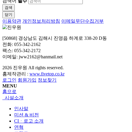
검색어
필수
검색
닫기
이용약관
개인정보처리방침
이메일무단수집거부
[50868] 경상남도 김해시 진영읍 하계로 338-20 D동
전화: 055-342-2162
팩스: 055-342-2172
이메일: jww2162@hanmail.net
2026
진우원
All rights reserved.
홈제작관리 :
www.fivetop.co.kr
로그인
회원가입
정보찾기
MENU
홈으로
시설소개
인사말
미션 & 비전
CIㆍ로고 소개
연혁