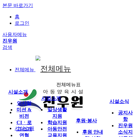
본문 바로가기
홈
로그인
사용자메뉴
진우원
검색
전체메뉴
전체메뉴표
시설소개
사업소개
시설소식
인사말
미션 &
일상생활
공지사
비전
지원
항
후원·봉사
CIㆍ로
학습지원
진우원
시설소개
고 소개
아동안전
후원 안내
소식지
연혁
교육지원