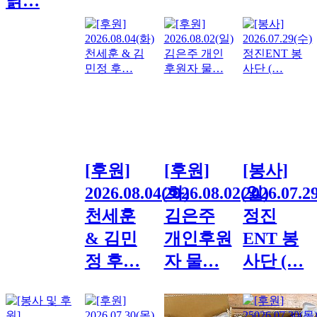
닭…
[후원]
[후원]
[봉사]
2026.08.04(화)
2026.08.02(일)
2026.07.2
천세훈
김은주
정진
& 김민
개인후원
ENT 봉
정 후…
자 물…
사단 (…