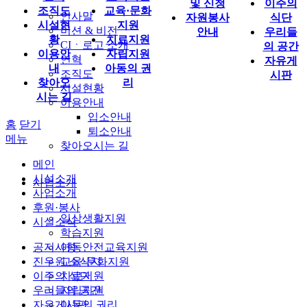
및 신청
이주의
조직도
교육·문화
인사말
자원봉사
식단
시설현
지원
미션 & 비전
안내
우리들
황
치료지원
CIㆍ로고 소개
의 공간
이용안
자립지원
연혁
자유게
내
아동의 권
조직도
시판
찾아오
리
시설현황
시는 길
이용안내
입소안내
홈
닫기
퇴소안내
메뉴
찾아오시는 길
메인
시설소개
사업소개
사업소개
후원·봉사
일상생활지원
시설소식
학습지원
공지사항
아동안전교육지원
진우원 소식지
교육·문화지원
이주의 식단
치료지원
우리들의 공간
자립지원
자유게시판
아동의 권리