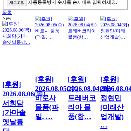
자동등록방지 숫자를 순서대로 입력하세요.
새로고침
목록
New
[후원]
[후원]
[후원]
[후원]
2026.08.05(수)
2026.08.04(화)
2026.08.0
2026.08.06(목)
비로사
트레버코
정현민
서희담
물품(과
리아 물
(미래산
(가마솥
일, …
품(함…
업개발)
옛날통
…