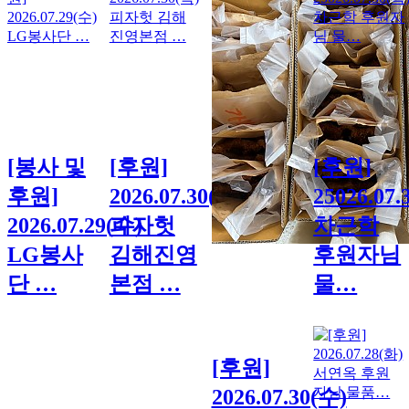
[봉사 및
[후원]
[후원]
후원]
2026.07.30(목)
25026.07.
2026.07.29(수)
피자헛
차근학
LG봉사
김해진영
후원자님
단 …
본점 …
물…
[후원]
2026.07.30(수)