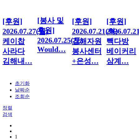
[봉사 및
[후원]
[후원]
[후원]
후원]
2026.07.27(월)
2026.07.21(화)
2026.07.2
2026.07.25(토)
케이찹
김해자원
빽다방
Would…
사라다
봉사센터
베이커리
김해내…
+은성…
삼계…
초기화
날짜순
조회순
정렬
검색
1