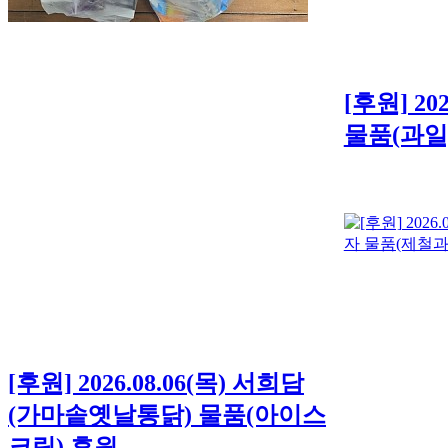
[후원] 20
물품(과일,
[후원] 2026.08.06(목) 서희담
(가마솥옛날통닭) 물품(아이스
크림) 후원