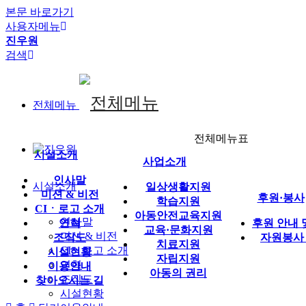
본문 바로가기
사용자메뉴
진우원
검색
전체메뉴
전체메뉴표
시설소개
사업소개
인사말
시설소개
일상생활지원
미션 & 비전
후원·봉사
학습지원
CIㆍ로고 소개
아동안전교육지원
인사말
연혁
후원 안내 
교육·문화지원
미션 & 비전
조직도
자원봉사
치료지원
CIㆍ로고 소개
시설현황
자립지원
연혁
이용안내
아동의 권리
조직도
찾아오시는 길
시설현황