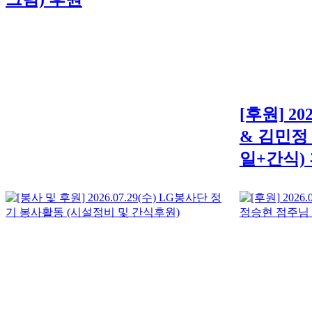
[후원] 20
& 김민정
일+간식)