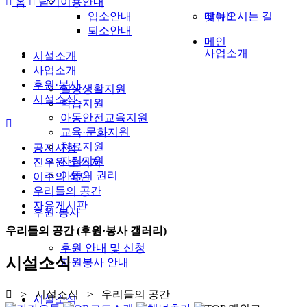
홈
닫기
이용안내
입소안내
찾아오시는 길
메뉴
퇴소안내
메인
사업소개
시설소개
사업소개
후원·봉사
일상생활지원
시설소식
학습지원
아동안전교육지원
교육·문화지원
치료지원
공지사항
자립지원
진우원 소식지
아동의 권리
이주의 식단
우리들의 공간
자유게시판
후원·봉사
우리들의 공간 (후원·봉사 갤러리)
후원 안내 및 신청
시설소식
자원봉사 안내
> 시설소식 > 우리들의 공간
시설소식