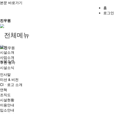
본문 바로가기
홈
로그인
진우원
메인
시설소개
사업소개
시설소개
후원·봉사
시설소식
인사말
미션 & 비전
CIㆍ로고 소개
연혁
조직도
시설현황
이용안내
입소안내