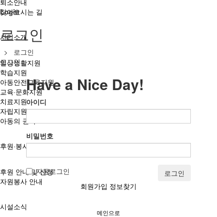
퇴소안내
찾아오시는 길
Login
로그인
사업소개
> 로그인
로그인
일상생활지원
학습지원
Have a Nice Day!
아동안전교육지원
교육·문화지원
치료지원
아이디
자립지원
아동의 권리
비밀번호
후원·봉사
자동로그인
후원 안내 및 신청
로그인
자원봉사 안내
회원가입
정보찾기
시설소식
메인으로