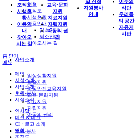
및 신청
이주의
연혁
조직도
교육·문화
자원봉사
식단
조직도
시설현
지원
안내
우리들
시설현황
황
치료지원
의 공간
이용안내
이용안
자립지원
자유게
입소안내
내
아동의 권
시판
퇴소안내
찾아오
리
찾아오시는 길
시는 길
홈
닫기
사업소개
메뉴
메인
일상생활지원
시설소개
학습지원
사업소개
아동안전교육지원
후원·봉사
교육·문화지원
시설소식
치료지원
자립지원
인사말
아동의 권리
미션 & 비전
CIㆍ로고 소개
연혁
후원·봉사
조직도