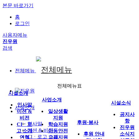
본문 바로가기
홈
로그인
사용자메뉴
진우원
검색
전체메뉴
전체메뉴표
시설소개
사업소개
시설소식
인사말
시설소개
미션 &
일상생활
공지사
비전
지원
항
후원·봉사
인사말
CIㆍ로
학습지원
진우원
미션 & 비전
고 소개
아동안전
후원 안내
소식지
CIㆍ로고 소개
연혁
교육지원